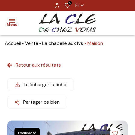
0
Fr
Menu
Accueil
Vente
La chapelle aux lys
Maison
ACCUEIL
TROUVER
Retour aux résultats
UN BIEN
ESTIMATION
Télécharger la fiche
NOS
Partager ce bien
AGENCES
CONTACT
Exclusivité