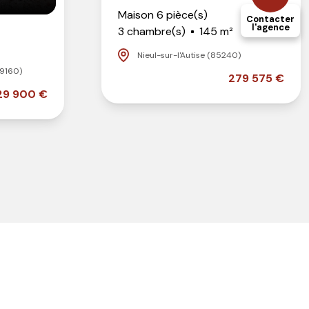
Maison 6 pièce(s)
Contacter
l'agence
3 chambre(s)
145 m²
Nieul-sur-l'Autise (85240)
79160)
279 575 €
29 900 €