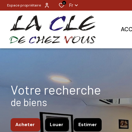
0
Fr
Espace propriétaire
ACC
votre recherche
de biens
Acheter
Louer
Estimer