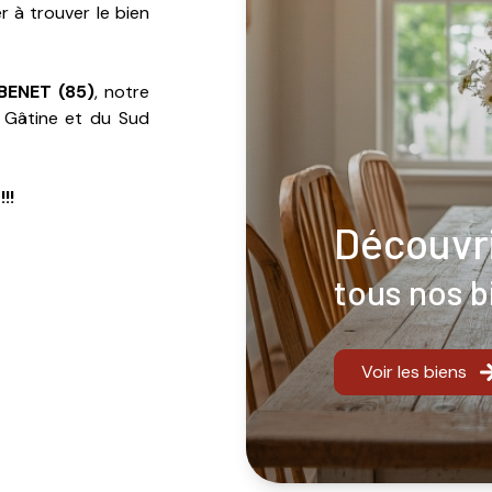
r à trouver le bien
BENET (85)
, notre
a Gâtine et du Sud
!!
découvr
tous nos b
Voir les biens