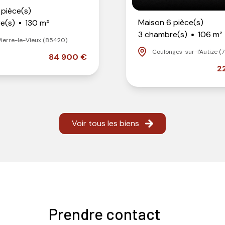
 pièce(s)
Maison 6 pièce(s)
e(s)
130 m²
3 chambre(s)
106 m²
Pierre-le-Vieux (85420)
Coulonges-sur-l'Autize (
84 900 €
2
Voir tous les biens
Prendre contact