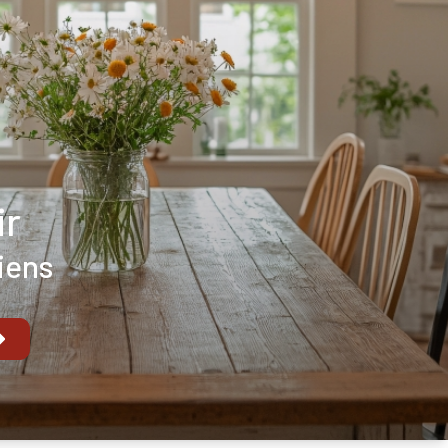
ir
iens