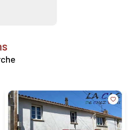
ns
rche