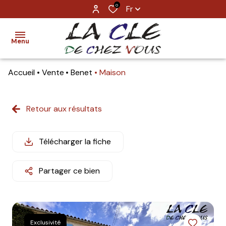
0
Fr
Menu
Accueil
Vente
Benet
Maison
ACCUEIL
TROUVER
Retour aux résultats
UN BIEN
ESTIMATION
Télécharger la fiche
NOS
Partager ce bien
AGENCES
CONTACT
Exclusivité