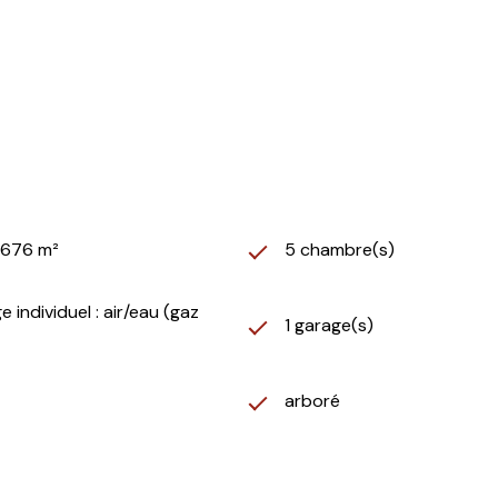
1 676 m²
5 chambre(s)
 individuel : air/eau (gaz
1 garage(s)
arboré