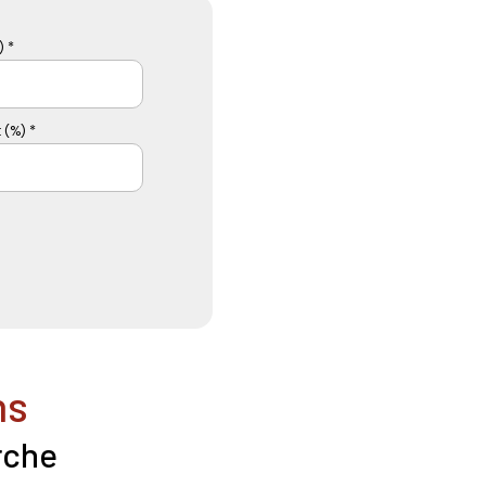
 *
 (%) *
ns
rche