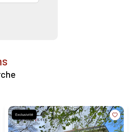
ns
rche
Exclusivité