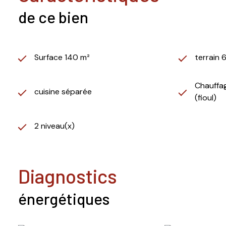
de ce bien
Surface 140 m²
terrain 
Chauffag
cuisine séparée
(fioul)
2 niveau(x)
diagnostics
énergétiques