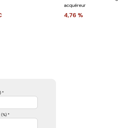
acquéreur
€
4,76 %
 *
 (%) *