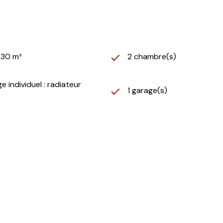
630 m²
2 chambre(s)
e individuel : radiateur
1 garage(s)