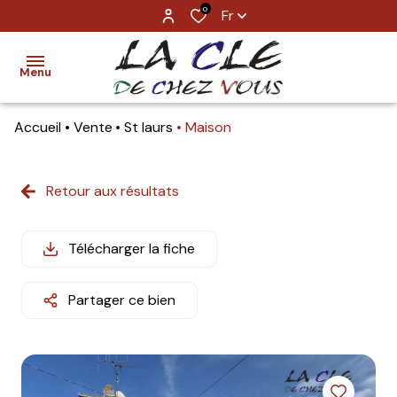
0
Fr
Menu
Accueil
Vente
St laurs
Maison
ACCUEIL
TROUVER
Retour aux résultats
UN BIEN
ESTIMATION
Télécharger la fiche
NOS
Partager ce bien
AGENCES
CONTACT